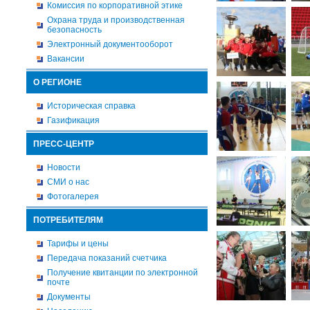
Комиссия по корпоративной этике
Охрана труда и производственная
безопасность
Электронный документооборот
Вакансии
О РЕГИОНЕ
Историческая справка
Газификация
ПРЕСС-ЦЕНТР
Новости
СМИ о нас
Фотогалерея
ПОТРЕБИТЕЛЯМ
Тарифы и цены
Передача показаний счетчика
Получение квитанции по электронной
почте
Документы