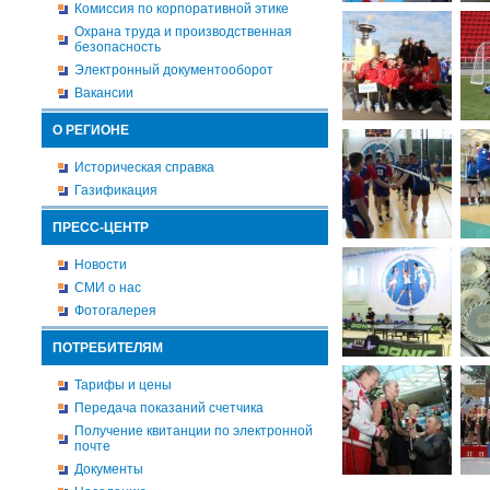
Комиссия по корпоративной этике
Охрана труда и производственная
безопасность
Электронный документооборот
Вакансии
О РЕГИОНЕ
Историческая справка
Газификация
ПРЕСС-ЦЕНТР
Новости
СМИ о нас
Фотогалерея
ПОТРЕБИТЕЛЯМ
Тарифы и цены
Передача показаний счетчика
Получение квитанции по электронной
почте
Документы