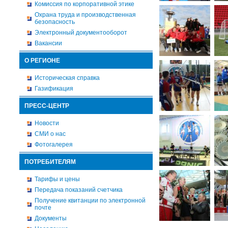
Комиссия по корпоративной этике
Охрана труда и производственная
безопасность
Электронный документооборот
Вакансии
О РЕГИОНЕ
Историческая справка
Газификация
ПРЕСС-ЦЕНТР
Новости
СМИ о нас
Фотогалерея
ПОТРЕБИТЕЛЯМ
Тарифы и цены
Передача показаний счетчика
Получение квитанции по электронной
почте
Документы