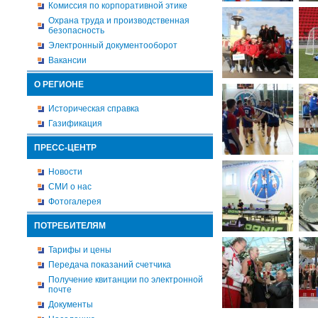
Комиссия по корпоративной этике
Охрана труда и производственная
безопасность
Электронный документооборот
Вакансии
О РЕГИОНЕ
Историческая справка
Газификация
ПРЕСС-ЦЕНТР
Новости
СМИ о нас
Фотогалерея
ПОТРЕБИТЕЛЯМ
Тарифы и цены
Передача показаний счетчика
Получение квитанции по электронной
почте
Документы