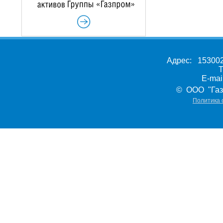
Адрес: 153002,
Т
E-ma
© ООО "Газ
Политика 