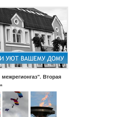
межрегионгаз". Вторая
па