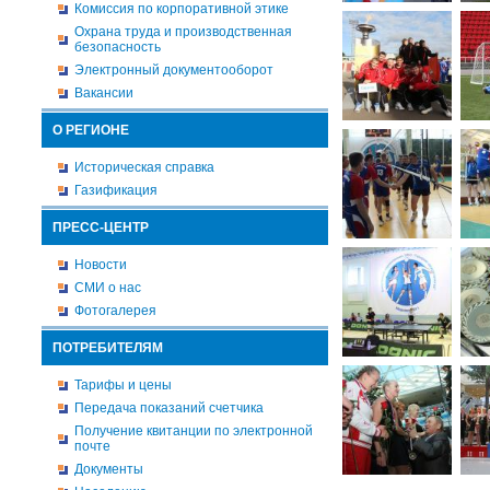
Комиссия по корпоративной этике
Охрана труда и производственная
безопасность
Электронный документооборот
Вакансии
О РЕГИОНЕ
Историческая справка
Газификация
ПРЕСС-ЦЕНТР
Новости
СМИ о нас
Фотогалерея
ПОТРЕБИТЕЛЯМ
Тарифы и цены
Передача показаний счетчика
Получение квитанции по электронной
почте
Документы