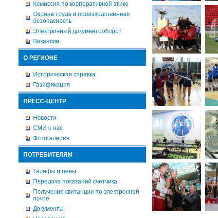
Комиссия по корпоративной этике
Охрана труда и производственная
безопасность
Электронный документооборот
Вакансии
О РЕГИОНЕ
Историческая справка
Газификация
ПРЕСС-ЦЕНТР
Новости
СМИ о нас
Фотогалерея
ПОТРЕБИТЕЛЯМ
Тарифы и цены
Передача показаний счетчика
Получение квитанции по электронной
почте
Документы