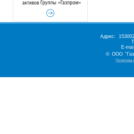
Адрес: 153002,
Т
E-ma
© ООО "Газ
Политика 