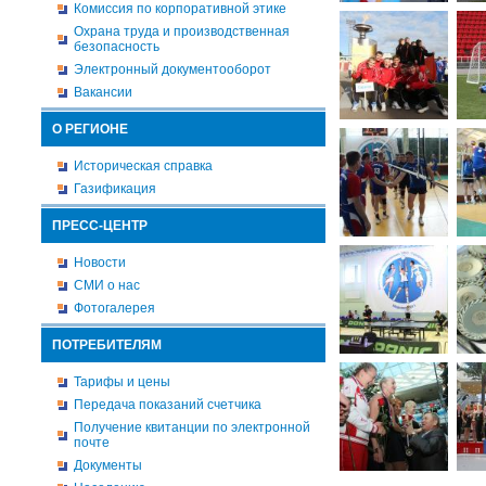
Комиссия по корпоративной этике
Охрана труда и производственная
безопасность
Электронный документооборот
Вакансии
О РЕГИОНЕ
Историческая справка
Газификация
ПРЕСС-ЦЕНТР
Новости
СМИ о нас
Фотогалерея
ПОТРЕБИТЕЛЯМ
Тарифы и цены
Передача показаний счетчика
Получение квитанции по электронной
почте
Документы