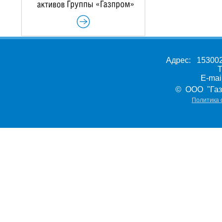
Адрес: 153002,
Т
E-ma
© ООО "Газ
Политика 