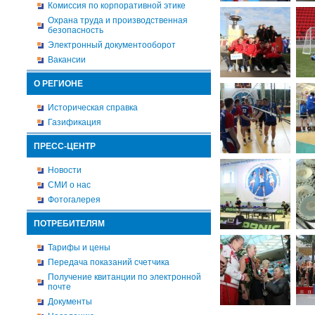
Комиссия по корпоративной этике
Охрана труда и производственная
безопасность
Электронный документооборот
Вакансии
О РЕГИОНЕ
Историческая справка
Газификация
ПРЕСС-ЦЕНТР
Новости
СМИ о нас
Фотогалерея
ПОТРЕБИТЕЛЯМ
Тарифы и цены
Передача показаний счетчика
Получение квитанции по электронной
почте
Документы