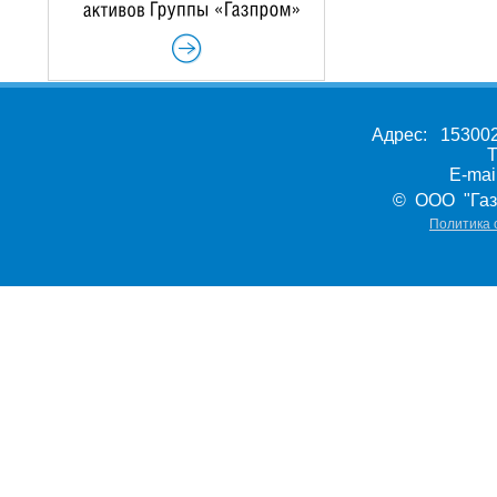
Адрес: 153002,
Т
E-ma
© ООО "Газ
Политика 