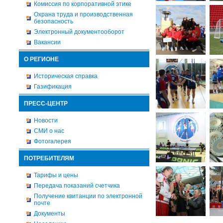
Комиссия по корпоративной этике
Охрана труда и производственная
безопасность
Электронный документооборот
Вакансии
О РЕГИОНЕ
Историческая справка
Газификация
ПРЕСС-ЦЕНТР
Новости
СМИ о нас
Фотогалерея
ПОТРЕБИТЕЛЯМ
Тарифы и цены
Передача показаний счетчика
Получение квитанции по электронной
почте
Документы