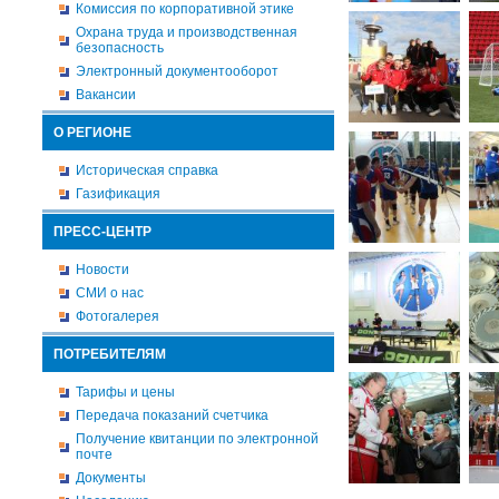
Комиссия по корпоративной этике
Охрана труда и производственная
безопасность
Электронный документооборот
Вакансии
О РЕГИОНЕ
Историческая справка
Газификация
ПРЕСС-ЦЕНТР
Новости
СМИ о нас
Фотогалерея
ПОТРЕБИТЕЛЯМ
Тарифы и цены
Передача показаний счетчика
Получение квитанции по электронной
почте
Документы