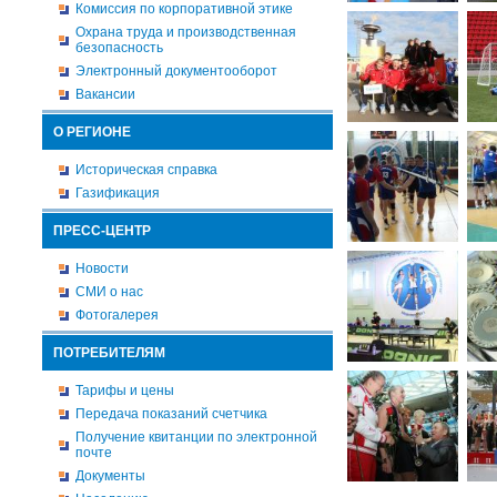
Комиссия по корпоративной этике
Охрана труда и производственная
безопасность
Электронный документооборот
Вакансии
О РЕГИОНЕ
Историческая справка
Газификация
ПРЕСС-ЦЕНТР
Новости
СМИ о нас
Фотогалерея
ПОТРЕБИТЕЛЯМ
Тарифы и цены
Передача показаний счетчика
Получение квитанции по электронной
почте
Документы