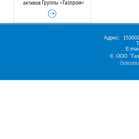
Адрес: 153002,
Т
E-ma
© ООО "Газ
Политика 