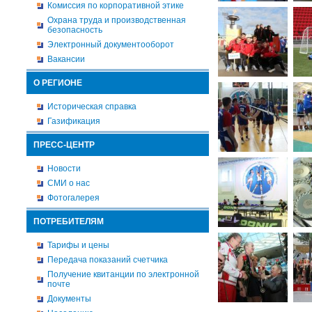
Комиссия по корпоративной этике
Охрана труда и производственная
безопасность
Электронный документооборот
Вакансии
О РЕГИОНЕ
Историческая справка
Газификация
ПРЕСС-ЦЕНТР
Новости
СМИ о нас
Фотогалерея
ПОТРЕБИТЕЛЯМ
Тарифы и цены
Передача показаний счетчика
Получение квитанции по электронной
почте
Документы