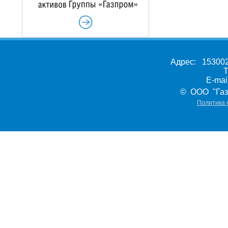
Адрес: 153002,
Т
E-ma
© ООО "Газ
Политика 