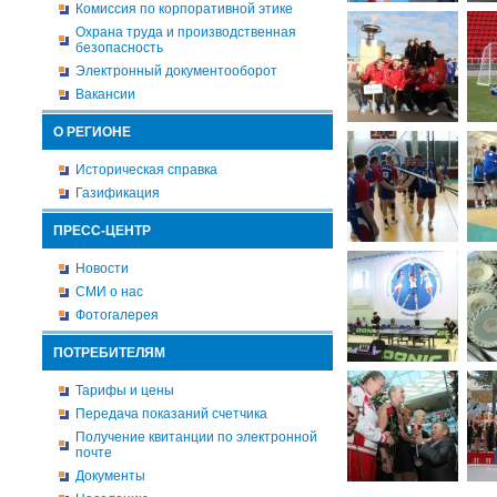
Комиссия по корпоративной этике
Охрана труда и производственная
безопасность
Электронный документооборот
Вакансии
О РЕГИОНЕ
Историческая справка
Газификация
ПРЕСС-ЦЕНТР
Новости
СМИ о нас
Фотогалерея
ПОТРЕБИТЕЛЯМ
Тарифы и цены
Передача показаний счетчика
Получение квитанции по электронной
почте
Документы