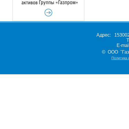
Адрес: 153002,
Т
E-ma
© ООО "Газ
Политика 