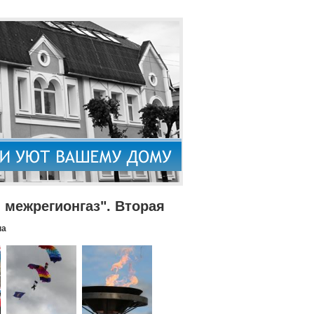
межрегионгаз". Вторая
па