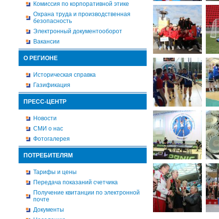
Комиссия по корпоративной этике
Охрана труда и производственная
безопасность
Электронный документооборот
Вакансии
О РЕГИОНЕ
Историческая справка
Газификация
ПРЕСС-ЦЕНТР
Новости
СМИ о нас
Фотогалерея
ПОТРЕБИТЕЛЯМ
Тарифы и цены
Передача показаний счетчика
Получение квитанции по электронной
почте
Документы