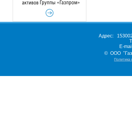
Адрес: 153002,
Т
E-ma
© ООО "Газ
Политика 