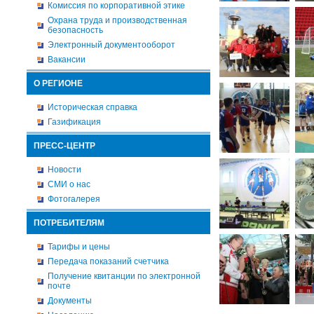
Комиссия по корпоративной этике
Охрана труда и производственная
безопасность
Электронный документооборот
Вакансии
О РЕГИОНЕ
Историческая справка
Газификация
ПРЕСС-ЦЕНТР
Новости
СМИ о нас
Фотогалерея
ПОТРЕБИТЕЛЯМ
Тарифы и цены
Передача показаний счетчика
Получение квитанции по электронной
почте
Документы