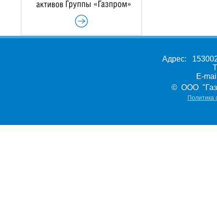
Адрес: 153002,
Т
E-ma
© ООО "Газ
Политика 