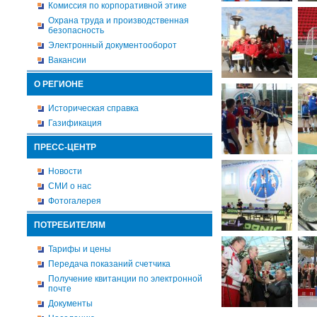
Комиссия по корпоративной этике
Охрана труда и производственная
безопасность
Электронный документооборот
Вакансии
О РЕГИОНЕ
Историческая справка
Газификация
ПРЕСС-ЦЕНТР
Новости
СМИ о нас
Фотогалерея
ПОТРЕБИТЕЛЯМ
Тарифы и цены
Передача показаний счетчика
Получение квитанции по электронной
почте
Документы