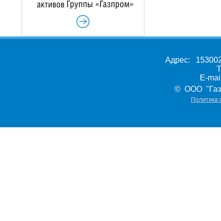
Адрес: 153002,
Т
E-ma
© ООО "Газ
Политика 