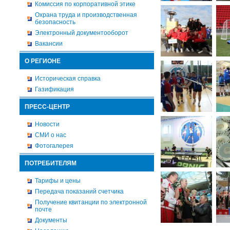
Комиссия по корпоративной этике
Охрана труда и производственная
безопасность
Электронный документооборот
Вакансии
О РЕГИОНЕ
Историческая справка
Газификация
ПРЕСС-ЦЕНТР
Новости
СМИ о нас
Фотогалерея
ПОТРЕБИТЕЛЯМ
Тарифы и цены
Передача показаний счетчика
Получение квитанции по электронной
почте
Документы