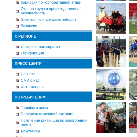
Комиссия по корпоративной этике
Охрана труда и производственная
безопасность
Электронный документооборот
Вакансии
О РЕГИОНЕ
Историческая справка
Газификация
ПРЕСС-ЦЕНТР
Новости
СМИ о нас
Фотогалерея
ПОТРЕБИТЕЛЯМ
Тарифы и цены
Передача показаний счетчика
Получение квитанции по электронной
почте
Документы