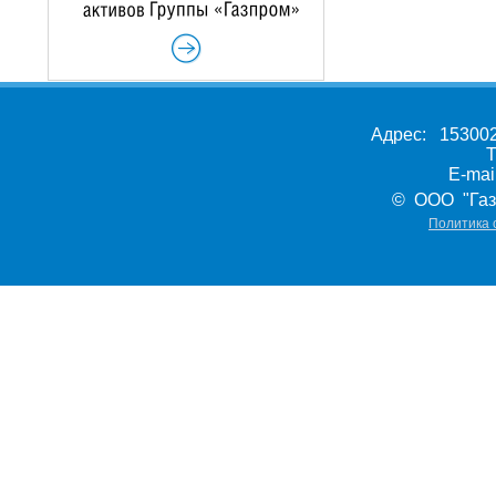
Адрес: 153002,
Т
E-ma
© ООО "Газ
Политика 