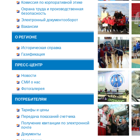
Комиссия по корпоративной этике
Охрана труда и производственная
безопасность
Электронный документооборот
Вакансии
О РЕГИОНЕ
Историческая справка
Газификация
ПРЕСС-ЦЕНТР
Новости
СМИ о нас
Фотогалерея
ПОТРЕБИТЕЛЯМ
Тарифы и цены
Передача показаний счетчика
Получение квитанции по электронной
почте
Документы