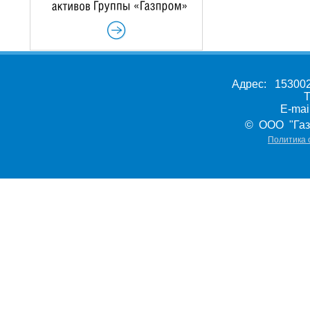
Адрес: 153002,
Т
E-ma
© ООО "Газ
Политика 