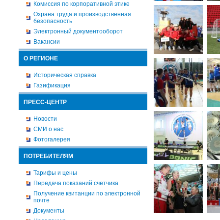
Комиссия по корпоративной этике
Охрана труда и производственная
безопасность
Электронный документооборот
Вакансии
О РЕГИОНЕ
Историческая справка
Газификация
ПРЕСС-ЦЕНТР
Новости
СМИ о нас
Фотогалерея
ПОТРЕБИТЕЛЯМ
Тарифы и цены
Передача показаний счетчика
Получение квитанции по электронной
почте
Документы