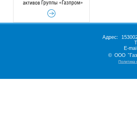
Адрес: 153002,
Т
E-ma
© ООО "Газ
Политика 