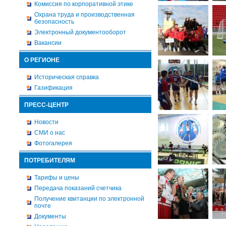
Комиссия по корпоративной этике
Охрана труда и производственная
безопасность
Электронный документооборот
Вакансии
О РЕГИОНЕ
Историческая справка
Газификация
ПРЕСС-ЦЕНТР
Новости
СМИ о нас
Фотогалерея
ПОТРЕБИТЕЛЯМ
Тарифы и цены
Передача показаний счетчика
Получение квитанции по электронной
почте
Документы