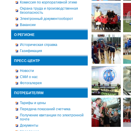
Комиссия по корпоративной этике
Охрана труда и производственная
безопасность
Электронный документооборот
Вакансии
О РЕГИОНЕ
Историческая справка
Газификация
ПРЕСС-ЦЕНТР
Новости
СМИ о нас
Фотогалерея
ПОТРЕБИТЕЛЯМ
Тарифы и цены
Передача показаний счетчика
Получение квитанции по электронной
почте
Документы