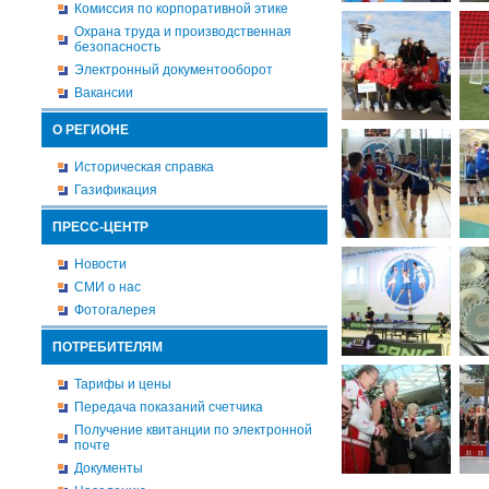
Комиссия по корпоративной этике
Охрана труда и производственная
безопасность
Электронный документооборот
Вакансии
О РЕГИОНЕ
Историческая справка
Газификация
ПРЕСС-ЦЕНТР
Новости
СМИ о нас
Фотогалерея
ПОТРЕБИТЕЛЯМ
Тарифы и цены
Передача показаний счетчика
Получение квитанции по электронной
почте
Документы