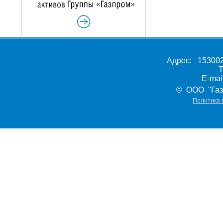
Адрес: 153002,
Т
E-ma
© ООО "Газ
Политика 