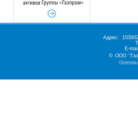
Адрес: 153002,
Т
E-ma
© ООО "Газ
Политика 