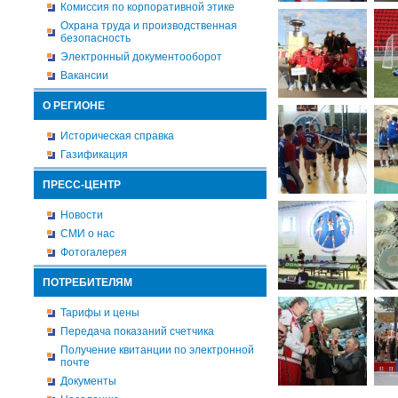
Комиссия по корпоративной этике
Охрана труда и производственная
безопасность
Электронный документооборот
Вакансии
О РЕГИОНЕ
Историческая справка
Газификация
ПРЕСС-ЦЕНТР
Новости
СМИ о нас
Фотогалерея
ПОТРЕБИТЕЛЯМ
Тарифы и цены
Передача показаний счетчика
Получение квитанции по электронной
почте
Документы