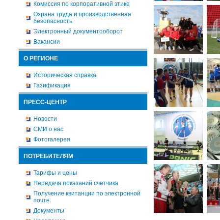
Комиссия по корпоративной этике
Охрана труда и производственная
безопасность
Электронный документооборот
Вакансии
О РЕГИОНЕ
Историческая справка
Газификация
ПРЕСС-ЦЕНТР
Новости
СМИ о нас
Фотогалерея
ПОТРЕБИТЕЛЯМ
Тарифы и цены
Передача показаний счетчика
Получение квитанции по электронной
почте
Документы