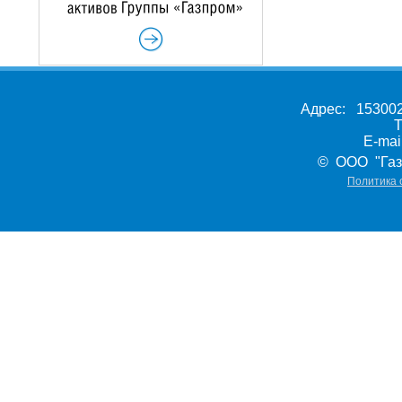
Адрес: 153002,
Т
E-ma
© ООО "Газ
Политика 