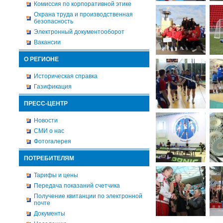
Комиссия по корпоративной этике
Охрана труда и производственная
безопасность
Электронный документооборот
Вакансии
О РЕГИОНЕ
Историческая справка
Газификация
ПРЕСС-ЦЕНТР
Новости
СМИ о нас
Фотогалерея
ПОТРЕБИТЕЛЯМ
Тарифы и цены
Передача показаний счетчика
Получение квитанции по электронной
почте
Документы