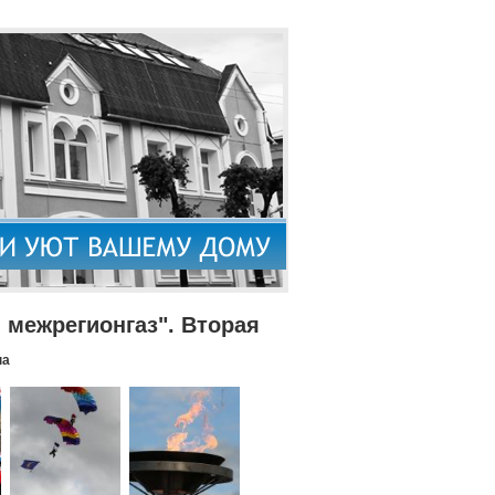
межрегионгаз". Вторая
па