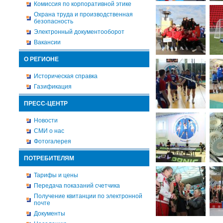
Комиссия по корпоративной этике
Охрана труда и производственная
безопасность
Электронный документооборот
Вакансии
О РЕГИОНЕ
Историческая справка
Газификация
ПРЕСС-ЦЕНТР
Новости
СМИ о нас
Фотогалерея
ПОТРЕБИТЕЛЯМ
Тарифы и цены
Передача показаний счетчика
Получение квитанции по электронной
почте
Документы