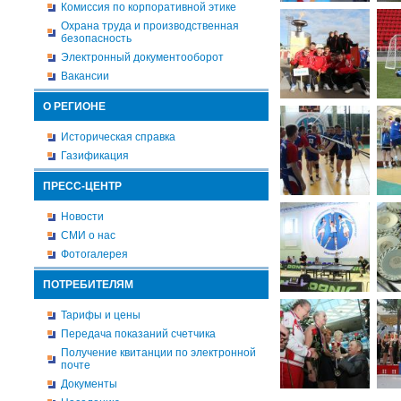
Комиссия по корпоративной этике
Охрана труда и производственная
безопасность
Электронный документооборот
Вакансии
О РЕГИОНЕ
Историческая справка
Газификация
ПРЕСС-ЦЕНТР
Новости
СМИ о нас
Фотогалерея
ПОТРЕБИТЕЛЯМ
Тарифы и цены
Передача показаний счетчика
Получение квитанции по электронной
почте
Документы