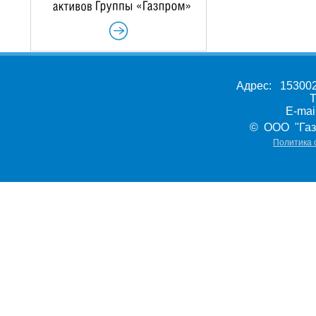
Адрес: 153002,
Т
E-ma
© ООО "Газ
Политика 