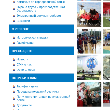
Комиссия по корпоративной этике
Охрана труда и производственная
безопасность
Электронный документооборот
Вакансии
О РЕГИОНЕ
Историческая справка
Газификация
ПРЕСС-ЦЕНТР
Новости
СМИ о нас
Фотогалерея
ПОТРЕБИТЕЛЯМ
Тарифы и цены
Передача показаний счетчика
Получение квитанции по электронной
почте
Документы