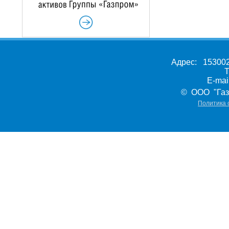
Адрес: 153002,
Т
E-ma
© ООО "Газ
Политика 