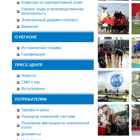
Комиссия по корпоративной этике
Охрана труда и производственная
безопасность
Электронный документооборот
Вакансии
О РЕГИОНЕ
Историческая справка
Газификация
ПРЕСС-ЦЕНТР
Новости
СМИ о нас
Фотогалерея
ПОТРЕБИТЕЛЯМ
Тарифы и цены
Передача показаний счетчика
Получение квитанции по электронной
почте
Документы