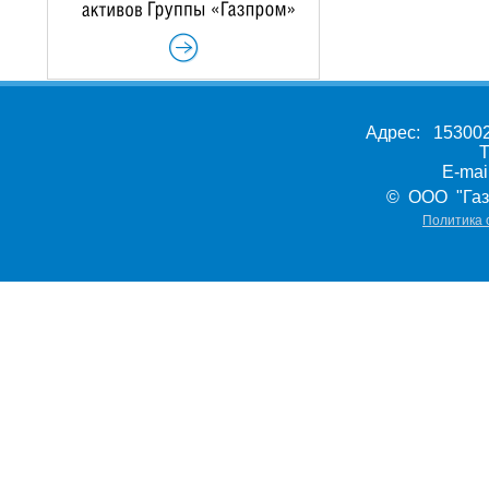
Адрес: 153002,
Т
E-ma
© ООО "Газ
Политика 