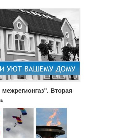
межрегионгаз". Вторая
па