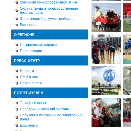
Комиссия по корпоративной этике
Охрана труда и производственная
безопасность
Электронный документооборот
Вакансии
О РЕГИОНЕ
Историческая справка
Газификация
ПРЕСС-ЦЕНТР
Новости
СМИ о нас
Фотогалерея
ПОТРЕБИТЕЛЯМ
Тарифы и цены
Передача показаний счетчика
Получение квитанции по электронной
почте
Документы