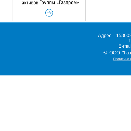
Адрес: 153002,
Т
E-ma
© ООО "Газ
Политика 