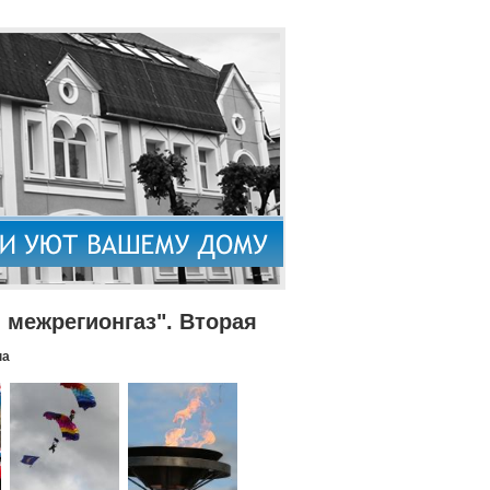
межрегионгаз". Вторая
па