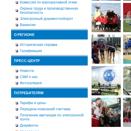
Комиссия по корпоративной этике
Охрана труда и производственная
безопасность
Электронный документооборот
Вакансии
О РЕГИОНЕ
Историческая справка
Газификация
ПРЕСС-ЦЕНТР
Новости
СМИ о нас
Фотогалерея
ПОТРЕБИТЕЛЯМ
Тарифы и цены
Передача показаний счетчика
Получение квитанции по электронной
почте
Документы