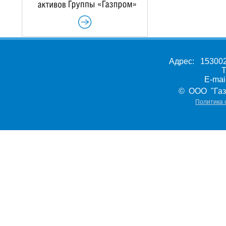
Адрес: 153002,
Т
E-ma
© ООО "Газ
Политика 