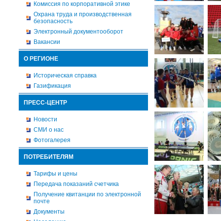
Комиссия по корпоративной этике
Охрана труда и производственная
безопасность
Электронный документооборот
Вакансии
О РЕГИОНЕ
Историческая справка
Газификация
ПРЕСС-ЦЕНТР
Новости
СМИ о нас
Фотогалерея
ПОТРЕБИТЕЛЯМ
Тарифы и цены
Передача показаний счетчика
Получение квитанции по электронной
почте
Документы