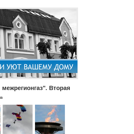
межрегионгаз". Вторая
па