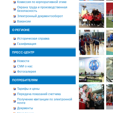
Комиссия по корпоративной этике
Охрана труда и производственная
безопасность
Электронный документооборот
Вакансии
О РЕГИОНЕ
Историческая справка
Газификация
ПРЕСС-ЦЕНТР
Новости
СМИ о нас
Фотогалерея
ПОТРЕБИТЕЛЯМ
Тарифы и цены
Передача показаний счетчика
Получение квитанции по электронной
почте
Документы