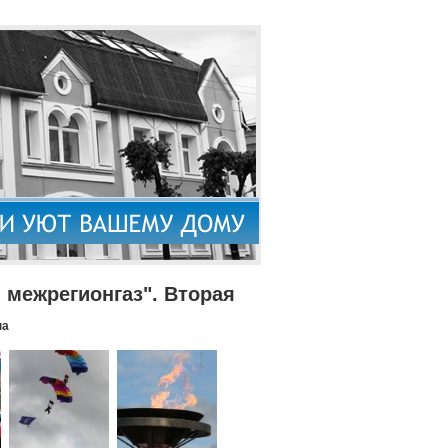
межрегионгаз". Вторая
па