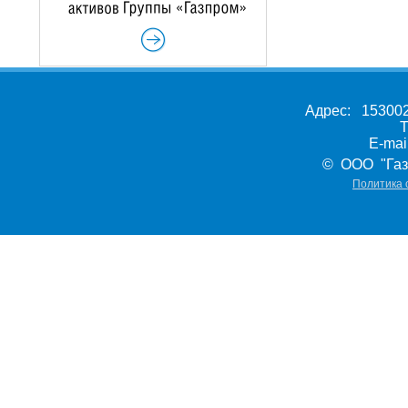
Адрес: 153002,
Т
E-ma
© ООО "Газ
Политика 