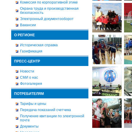
Комиссия по корпоративной этике
Охрана труда и производственная
безопасность
Электронный документооборот
Вакансии
О РЕГИОНЕ
Историческая справка
Газификация
ПРЕСС-ЦЕНТР
Новости
СМИ о нас
Фотогалерея
ПОТРЕБИТЕЛЯМ
Тарифы и цены
Передача показаний счетчика
Получение квитанции по электронной
почте
Документы