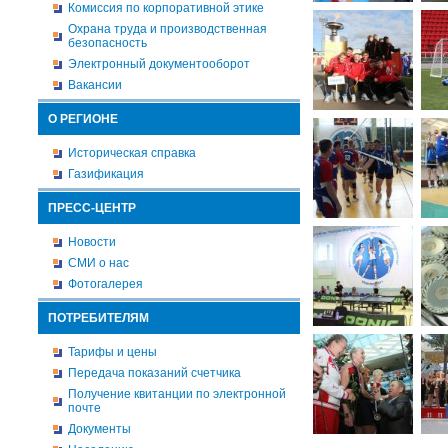
Комиссия по корпоративной этике
Охрана труда и производственная
безопасность
Электронный документооборот
Вакансии
О РЕГИОНЕ
Историческая справка
Газификация
ПРЕСС-ЦЕНТР
Новости
СМИ о нас
Фотогалерея
ПОТРЕБИТЕЛЯМ
Тарифы и цены
Передача показаний счетчика
Получение квитанции по электронной
почте
Документы