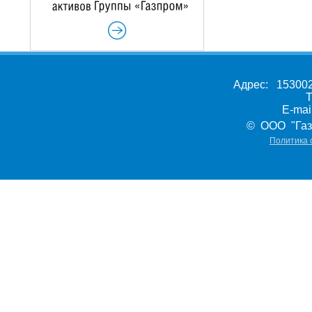
Адрес: 153002,
Т
E-ma
© ООО "Газ
Политика 