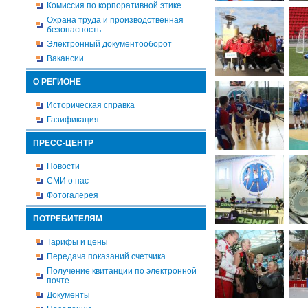
Комиссия по корпоративной этике
Охрана труда и производственная
безопасность
Электронный документооборот
Вакансии
О РЕГИОНЕ
Историческая справка
Газификация
ПРЕСС-ЦЕНТР
Новости
СМИ о нас
Фотогалерея
ПОТРЕБИТЕЛЯМ
Тарифы и цены
Передача показаний счетчика
Получение квитанции по электронной
почте
Документы