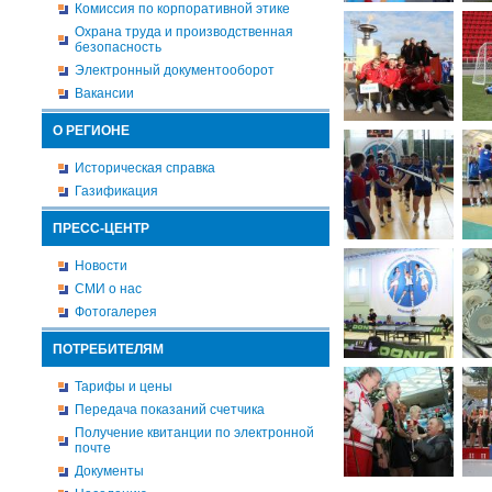
Комиссия по корпоративной этике
Охрана труда и производственная
безопасность
Электронный документооборот
Вакансии
О РЕГИОНЕ
Историческая справка
Газификация
ПРЕСС-ЦЕНТР
Новости
СМИ о нас
Фотогалерея
ПОТРЕБИТЕЛЯМ
Тарифы и цены
Передача показаний счетчика
Получение квитанции по электронной
почте
Документы