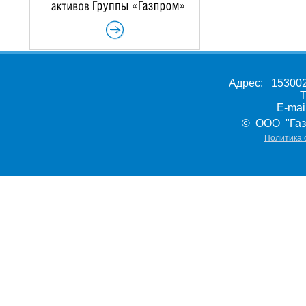
Адрес: 153002,
Т
E-ma
© ООО "Газ
Политика 