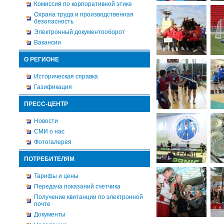
Комиссия по корпоративной этике
Охрана труда и производственная
безопасность
Электронный документооборот
Вакансии
О РЕГИОНЕ
Историческая справка
Газификация
ПРЕСС-ЦЕНТР
Новости
СМИ о нас
Фотогалерея
ПОТРЕБИТЕЛЯМ
Тарифы и цены
Передача показаний счетчика
Получение квитанции по электронной
почте
Документы