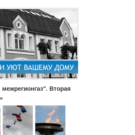
межрегионгаз". Вторая
па