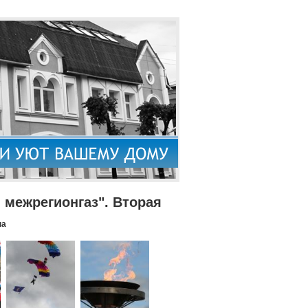
межрегионгаз". Вторая
па