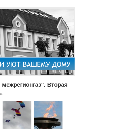
межрегионгаз". Вторая
па