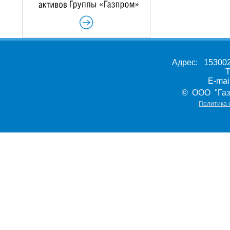
Адрес: 153002,
Т
E-ma
© ООО "Газ
Политика 