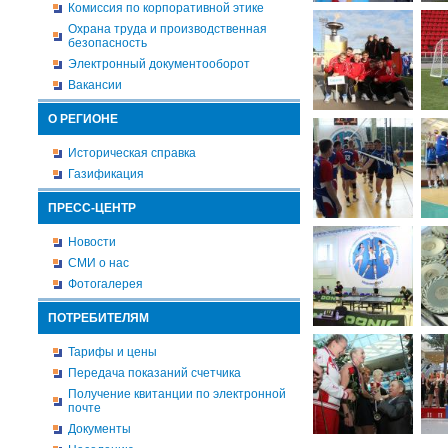
Комиссия по корпоративной этике
Охрана труда и производственная
безопасность
Электронный документооборот
Вакансии
О РЕГИОНЕ
Историческая справка
Газификация
ПРЕСС-ЦЕНТР
Новости
СМИ о нас
Фотогалерея
ПОТРЕБИТЕЛЯМ
Тарифы и цены
Передача показаний счетчика
Получение квитанции по электронной
почте
Документы